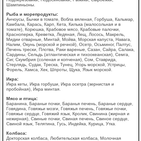
Шампиньоны.
Рыба и морепродукты:
Анчоусы, Бычки в томате, Вобла вяленая, Горбуша, Кальмар,
Камбала, Карась, Карп, Кета, Килька (малосольная и в
томате), Корюшка, Крабовое мясо, Крабовые палочки,
Красноперка, Креветка, Ледяная, Лещ, Лосось, Макрель,
Мидии отварные, Минтай, Мойва, Морская капуста, Навага,
Налим, Окунь (морской и речной), Осетр, Осьминог, Палтус,
Печень трески, Плотва, Раки вареные, Сазан, Сайра, Салака,
Сардины, Сельдь (атлантическая и тихоокеанская), Семга,
Сиг, Скумбрия (соленая и копченая), Сом, Ставрида,
Стерлядь, Судак, Треска, Тунец, Угорь морской, Устрицы,
Форель, Хамса, Хек, Шпроты, Щука, Язык морской.
Икра:
Икра кеты, Икра горбуши, Икра осетра (зернистая и
пробойная), Икра минтая.
Мясо и птица:
Баранина, Бараньи почки, Баранья печень, Баранье сердце,
Говядина, Говяжьи мозги, Говяжья печень, Говяжьи почки,
Говяжье сердце, Говяжий язык, Кролик, Свинина (жирная и
нежирная), Свиные почки, Свиная печень, Свиное сердце,
Свиной язык, Телятина, Гусь, Индейка, Курица, Утка.
Колбаса:
Докторская колбаса, Любительская колбаса, Молочная