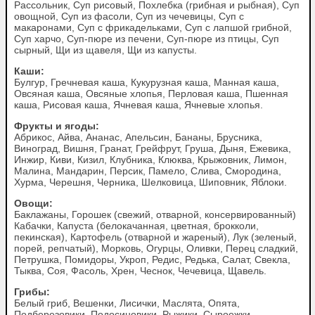
Рассольник, Суп рисовый, Похлебка (грибная и рыбная), Суп
овощной, Суп из фасоли, Суп из чечевицы, Суп с
макаронами, Суп с фрикадельками, Суп с лапшой грибной,
Суп харчо, Суп-пюре из печени, Суп-пюре из птицы, Суп
сырный, Щи из щавеля, Щи из капусты.
Каши:
Булгур, Гречневая каша, Кукурузная каша, Манная каша,
Овсяная каша, Овсяные хлопья, Перловая каша, Пшенная
каша, Рисовая каша, Ячневая каша, Ячневые хлопья.
Фрукты и ягоды:
Абрикос, Айва, Ананас, Апельсин, Бананы, Брусника,
Виноград, Вишня, Гранат, Грейфрут, Груша, Дыня, Ежевика,
Инжир, Киви, Кизил, Клубника, Клюква, Крыжовник, Лимон,
Малина, Мандарин, Персик, Памело, Слива, Смородина,
Хурма, Черешня, Черника, Шелковица, Шиповник, Яблоки.
Овощи:
Баклажаны, Горошек (свежий, отварной, консервированный)
Кабачки, Капуста (белокачанная, цветная, брокколи,
пекинская), Картофель (отварной и жареный), Лук (зеленый,
порей, репчатый), Морковь, Огурцы, Оливки, Перец сладкий,
Петрушка, Помидоры, Укроп, Редис, Редька, Салат, Свекла,
Тыква, Соя, Фасоль, Хрен, Чеснок, Чечевица, Щавель.
Грибы:
Белый гриб, Вешенки, Лисички, Маслята, Опята,
Подберезовики, Подосиновики, Рыжики, Сыроежки,