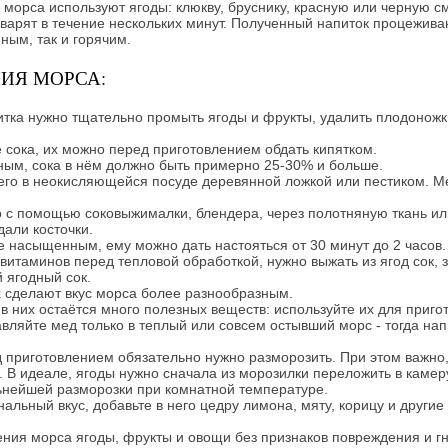
 морса используют ягоды: клюкву, бруснику, красную или черную с
 варят в течение нескольких минут. Полученный напиток процежива
ным, так и горячим.
ИЯ МОРСА:
тка нужно тщательно промыть ягоды и фрукты, удалить плодоножки,
 сока, их можно перед приготовлением обдать кипятком.
ным, сока в нём должно быть примерно 25-30% и больше.
его в неокисляющейся посуде деревянной ложкой или пестиком. М
о с помощью соковыжималки, блендера, через полотняную ткань ил
али косточки.
е насыщенным, ему можно дать настояться от 30 минут до 2 часов.
итаминов перед тепловой обработкой, нужно выжать из ягод сок, 
й ягодный сок.
х сделают вкус морса более разнообразным.
в них остаётся много полезных веществ: используйте их для приго
вляйте мед только в теплый или совсем остывший морс - тогда нап
приготовлением обязательно нужно разморозить. При этом важно,
 В идеале, ягоды нужно сначала из морозилки переложить в камеру
льнейшей разморозки при комнатной температуре.
альный вкус, добавьте в него цедру лимона, мяту, корицу и други
ения морса ягоды, фрукты и овощи без признаков повреждения и г