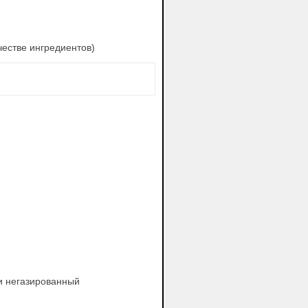
честве ингредиентов)
и негазированный