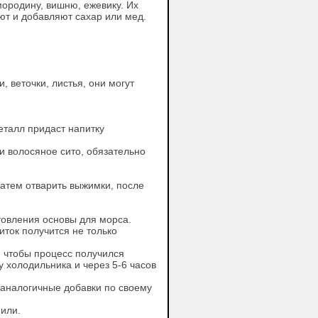
мородину, вишню, ежевику. Их
ют и добавляют сахар или мед.
 веточки, листья, они могут
еталл придаст напитку
и волосяное сито, обязательно
затем отварить выжимки, после
товления основы для морса.
иток получится не только
 чтобы процесс получился
 холодильника и через 5-6 часов
е аналогичные добавки по своему
нили.