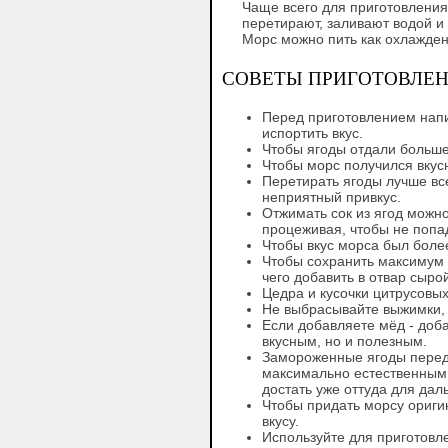
Чаще всего для приготовления
перетирают, заливают водой и
Морс можно пить как охлажден
СОВЕТЫ ПРИГОТОВЛЕН
Перед приготовлением напи
испортить вкус.
Чтобы ягоды отдали больше
Чтобы морс получился вкус
Перетирать ягоды лучше вс
неприятный привкус.
Отжимать сок из ягод можн
процеживая, чтобы не попад
Чтобы вкус морса был боле
Чтобы сохранить максимум в
чего добавить в отвар сыро
Цедра и кусочки цитрусовы
Не выбрасывайте выжимки, 
Если добавляете мёд - доба
вкусным, но и полезным.
Замороженные ягоды перед 
максимально естественным.
достать уже оттуда для да
Чтобы придать морсу оригин
вкусу.
Используйте для приготовл